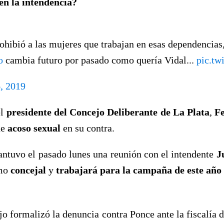
en la intendencia?
ohibió a las mujeres que trabajan en esas dependencias,
o
cambia futuro por pasado como quería Vidal...
pic.tw
, 2019
el
presidente del Concejo Deliberante de La Plata
,
F
de
acoso sexual
en su contra.
ntuvo el pasado lunes una reunión con el intendente
J
omo
concejal
y
trabajará para la campaña de este añ
o formalizó la denuncia contra Ponce ante la fiscalía