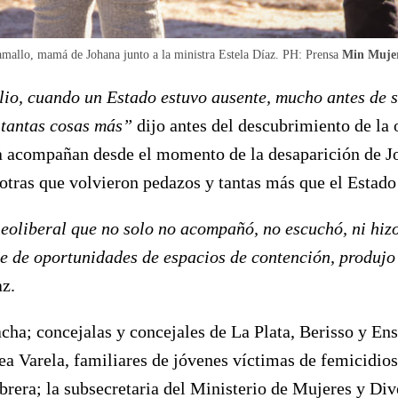
mallo, mamá de Johana junto a la ministra Estela Díaz. PH: Prensa
Min Muje
ulio, cuando un Estado estuvo ausente, mucho antes de 
 tantas cosas más”
dijo antes del descubrimiento de l
a acompañan desde el momento de la desaparición de Jo
tras que volvieron pedazos y tantas más que el Estado 
liberal que no solo no acompañó, no escuchó, ni hizo 
te de oportunidades de espacios de contención, produjo 
az.
ha; concejalas y concejales de La Plata, Berisso y Ense
ea Varela, familiares de jóvenes víctimas de femicidi
rera; la subsecretaria del Ministerio de Mujeres y Div