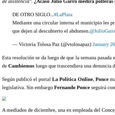
de asistencia".
¿Acaso Julio Garro medirá polleras 
DE OTRO SIGLO...
#LaPlata
Mediante una circular interna el municipio les pr
que dejen al descubierto el abdomen.
@JulioGarr
— Victoria Tolosa Paz (@vtolosapaz)
January 26
Esta resolución se da luego de que la semana pasada 
de
Cambiemos
luego que trascendiera una denuncia 
Según publicó el portal
La Política Online
,
Ponce
ma
legislativa. Sin embargo
Fernando Ponce
seguirá c
A mediados de diciembre, una ex empleada del Concej