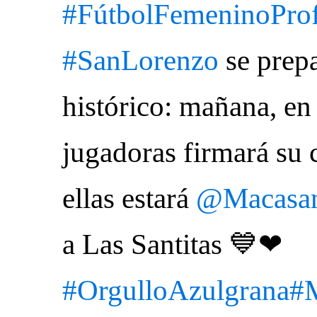
#FútbolFemeninoProf
#SanLorenzo
se prepa
histórico: mañana, en
jugadoras firmará su 
ellas estará
@Macasan
a Las Santitas 💙❤
#OrgulloAzulgrana
#