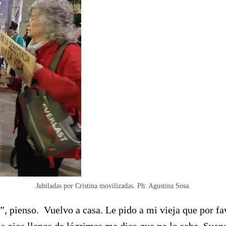
Jubiladas por Cristina movilizadas. Ph: Agustina Sosa.
”, pienso. Vuelvo a casa. Le pido a mi vieja que por 
os ojos llenos de lágrimas me dice que no lo sabe. Suen