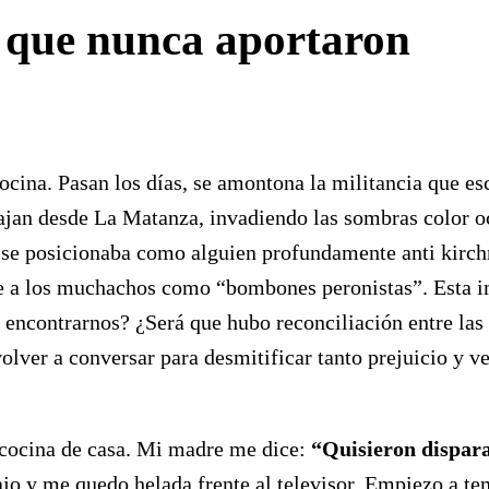
as que nunca aportaron
cocina. Pasan los días, se amontona la militancia que e
jan desde La Matanza, invadiendo las sombras color ocr
ue se posicionaba como alguien profundamente anti kirc
iere a los muchachos como “bombones peronistas”. Esta i
ncontrarnos? ¿Será que hubo reconciliación entre las s
olver a conversar para desmitificar tanto prejuicio y 
a cocina de casa. Mi madre me dice:
“Quisieron dispara
ajo y me quedo helada frente al televisor. Empiezo a te