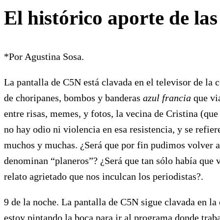
El histórico aporte de l
*Por Agustina Sosa.
La pantalla de C5N está clavada en el televisor de la 
de choripanes, bombos y banderas
azul francia
que via
entre risas, memes, y fotos, la vecina de Cristina (q
no hay odio ni violencia en esa resistencia, y se ref
muchos y muchas. ¿Será que por fin pudimos volver a e
denominan “planeros”? ¿Será que tan sólo había que v
relato agrietado que nos inculcan los periodistas?.
9 de la noche. La pantalla de C5N sigue clavada en l
estoy pintando la boca para ir al programa donde trab