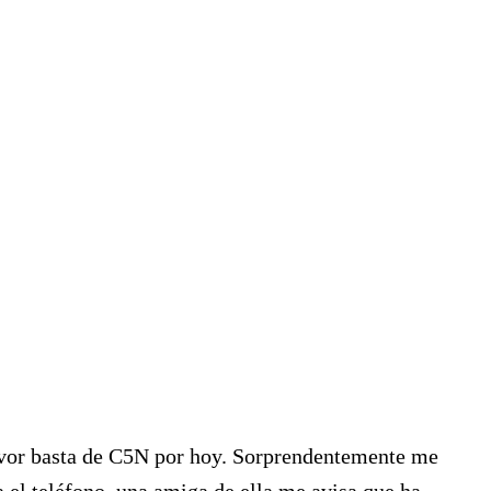
favor basta de C5N por hoy. Sorprendentemente me
a el teléfono, una amiga de ella me avisa que ha