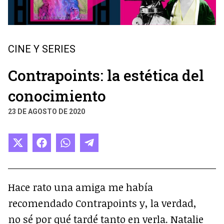
CINE Y SERIES
Contrapoints: la estética del
conocimiento
23 DE AGOSTO DE 2020
Compartir
Compartir
Compartir
Compartir
en
en
en
en
X
Facebook
WhatsApp
Telegram
(Twitter)
Hace rato una amiga me había
recomendado Contrapoints y, la verdad,
no sé por qué tardé tanto en verla. Natalie