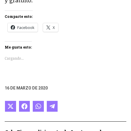
Comparte esto:
Facebook
X
Me gusta esto:
Cargando...
16 DE MARZO DE 2020
Compartir
Compartir
Compartir
Compartir
en
en
en
en
X
Facebook
WhatsApp
Telegram
(Twitter)