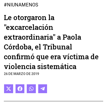
#NIUNAMENOS
Le otorgaron la
"excarcelación
extraordinaria" a Paola
Córdoba, el Tribunal
confirmó que era víctima de
violencia sistemática
26 DE MARZO DE 2019
Compartir
Compartir
Compartir
Compartir
en
en
en
en
X
Facebook
WhatsApp
Telegram
(Twitter)