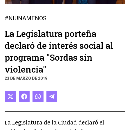
#NIUNAMENOS
La Legislatura porteña
declaró de interés social al
programa "Sordas sin
violencia"
23 DE MARZO DE 2019
Compartir
Compartir
Compartir
Compartir
en
en
en
en
X
Facebook
WhatsApp
Telegram
(Twitter)
La Legislatura de la Ciudad declaró el