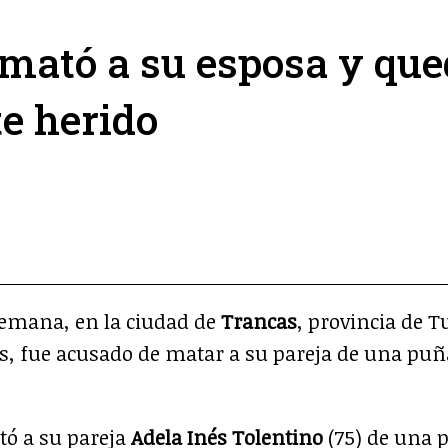
mató a su esposa y que
e herido
tir
ompartir
n
App
elegram
semana, en la ciudad de
Trancas
, provincia de
s, fue acusado de matar a su pareja de una puñ
ó a su pareja
Adela Inés Tolentino
(75) de una 