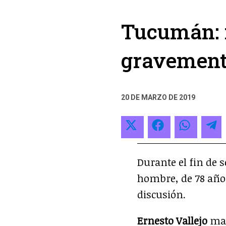
Tucumán: 
gravement
20 DE MARZO DE 2019
Compartir
Compartir
Compar
C
en
en
en
e
X
Facebook
Whats
T
Durante el fin de 
(Twitter)
hombre, de 78 año
discusión.
Ernesto Vallejo
mat