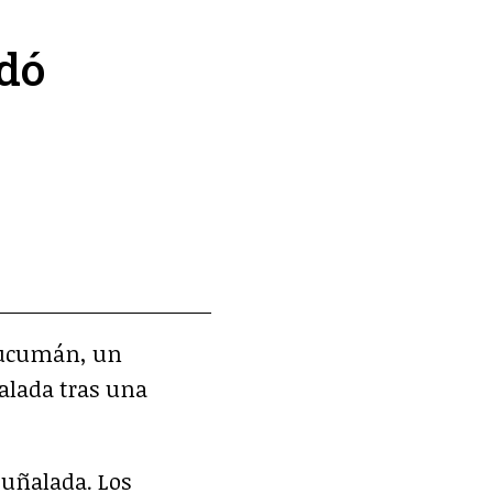
dó
 Tucumán, un
alada tras una
puñalada. Los