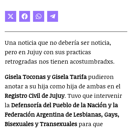
Compartir
Compartir
Compartir
Compartir
en
en
en
en
X
Facebook
WhatsApp
Telegram
(Twitter)
Una noticia que no debería ser noticia,
pero en Jujuy con sus practicas
retrogradas nos tienen acostumbradxs.
Gisela Toconas y Gisela Tarifa
pudieron
anotar a su hija como hija de ambas en el
Registro Civil de Jujuy
. Tuvo que intervenir
la
Defensoría del Pueblo de la Nación y la
Federación Argentina de Lesbianas, Gays,
Bisexuales y Transexuales
para que