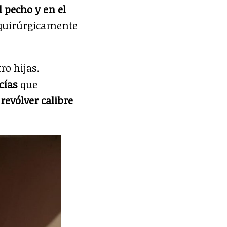
 pecho y en el
 quirúrgicamente
ro hijas.
cías
que
evólver calibre