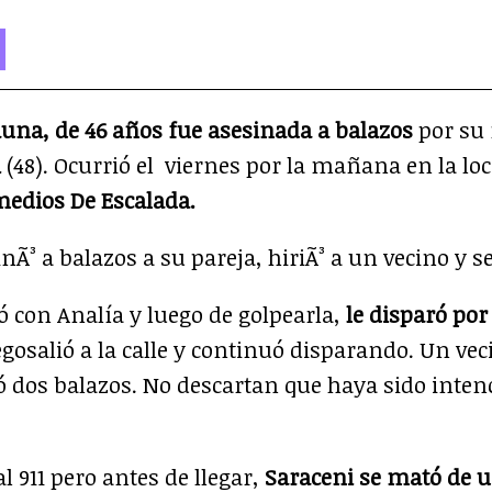
rtir
ompartir
n
App
elegram
una, de 46 años fue asesinada a balazos
por su 
i
(48). Ocurrió el viernes por la mañana en la lo
edios De Escalada.
ó con Analía y luego de golpearla,
le disparó por
egosalió a la calle y continuó disparando. Un ve
ió dos balazos. No descartan que haya sido inten
l 911 pero antes de llegar,
Saraceni se mató de un