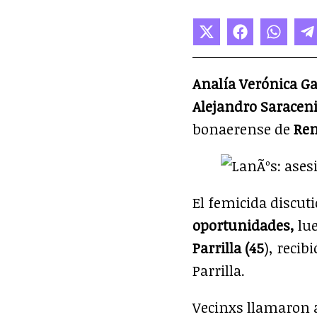
Compartir
Compartir
Compa
C
en
en
en
e
X
Facebook
Whats
T
(Twitter)
Analía Verónica Ga
Alejandro Saracen
bonaerense de
Rem
El femicida discuti
oportunidades,
lu
Parrilla (45
), recib
Parrilla.
Vecinxs llamaron a