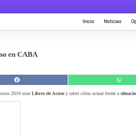
Inicio
Noticias
Op
oso en CABA
Compartir
Comparti
en
en
Facebook
WhatsA
corsos 2019 sean
Libres de Acoso
y saber cómo actuar frente a
situaci