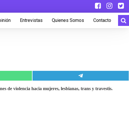
inión
Entrevistas
Quienes Somos
Contacto
r
Compartir
en
pp
Telegram
ones de violencia hacia mujeres, lesbianas, trans y travestis.