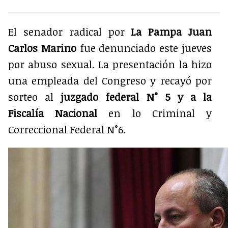
en
en
en
en
X
Facebook
WhatsApp
Telegram
(Twitter)
El senador radical por
La Pampa Juan
Carlos Marino
fue denunciado este jueves
por abuso sexual. La presentación la hizo
una empleada del Congreso y recayó por
sorteo al
juzgado federal N° 5 y a la
Fiscalía Nacional
en lo Criminal y
Correccional Federal N°6.